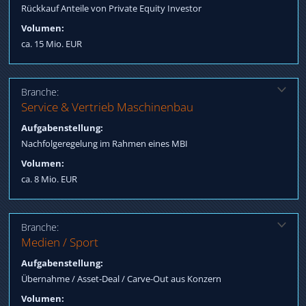
bis Closing
Rückkauf Anteile von Private Equity Investor
Volumen:
ca. 15 Mio. EUR
Branche:
Lösung:
Service & Vertrieb Maschinenbau
Qualifizierung Longlist / Shortlist MBI, Arrangieren Finanzierung:
Aufgabenstellung:
EK, FK, Fördermittel, Betreuung bis Closing / Post-Closing
Nachfolgeregelung im Rahmen eines MBI
Volumen:
ca. 8 Mio. EUR
Branche:
Lösung:
Medien / Sport
Finanzierung EK, FK nach Änderung Positionierung, Verhandlung
Aufgabenstellung:
Termsheet / Übernahmevertrag
Übernahme / Asset-Deal / Carve-Out aus Konzern
Volumen: