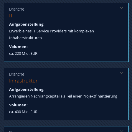
Branche:
Lösung:
IT
Verhandlungsführung / Zusammenführung Interessen,
Aufgabenstellung:
Verhandlung Termsheet, Begleitung bis Closing / Post-Closing
Erwerb eines IT Service Providers mit komplexen
Inhaberstrukturen
Volumen:
ca. 220 Mio. EUR
Branche:
Lösung:
Infrastruktur
Qualifizierung internationaler Adressen, Betreuung Prozess bis
Aufgabenstellung:
Termsheet / Vertrag
Arrangieren Nachrangkapital als Teil einer Projektfinanzierung
Volumen:
ca. 400 Mio. EUR