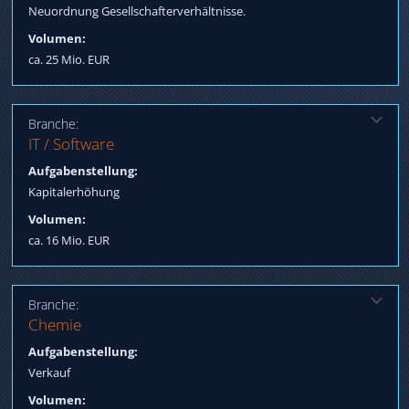
Neuordnung Gesellschafterverhältnisse.
Volumen:
ca. 25 Mio. EUR
Branche:
Lösung:
IT / Software
Qualifizierung Strategen, Kapitalerhöhung erfolgt durch
Aufgabenstellung:
namhafte Versicherungsunternehmen sowie bestehende
Kapitalerhöhung
Aktionäre
Volumen:
ca. 16 Mio. EUR
Branche:
Lösung:
Chemie
Qualifizierung Käufer, Verkauf an asiatischen strategischen
Aufgabenstellung:
Investor
Verkauf
Volumen: