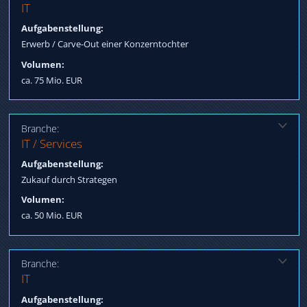
Lösung:
IT
Verhandlungsführung im Bieterverfahren, Einbindung
Aufgabenstellung:
Management, Teilfinanzierung Kaufpreis durch lokale Banken mit
Erwerb / Carve-Out einer Konzerntochter
Mezzanine-Geber, Transfer Eigenkapital an Asien
Volumen:
ca. 75 Mio. EUR
Branche:
Lösung:
IT / Services
Qualifizierung Longlist / Shortlist Kandidaten, Verhandlung
Aufgabenstellung:
Termsheet, Prozessoptimierung bis Notar
Zukauf durch Strategen
Volumen:
ca. 50 Mio. EUR
Branche:
Lösung:
IT
Finanzierung FK / Nachrang, Verhandlung Termsheet, Betreuung
Aufgabenstellung: