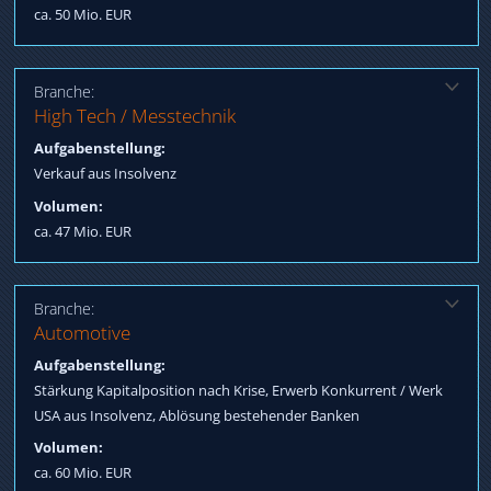
ca. 50 Mio. EUR
Branche:
Lösung:
High Tech / Messtechnik
Qualifizierung Strategen, Internationaler Stratege erwirbt im
Aufgabenstellung:
Rahmen eines globalen Bieterverfahren
Verkauf aus Insolvenz
Volumen:
ca. 47 Mio. EUR
Branche:
Lösung:
Automotive
Beschaffung Nachrangdarlehen, Verhandlung bis Erwerb Werk
Aufgabenstellung:
USA aus Insolvenz / Einigung mit allen internationalen
Stärkung Kapitalposition nach Krise, Erwerb Konkurrent / Werk
Gläubigern, Arrangieren Darlehen
USA aus Insolvenz, Ablösung bestehender Banken
Volumen:
ca. 60 Mio. EUR