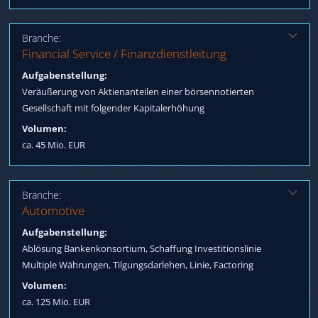
Branche:
Lösung:
Financial Service / Finanzdienstleitung
Konsortium aus namhaften Versicherungsunternehmen erwirbt
Aufgabenstellung:
in Summe Mehrheit am Unternehmen. Kapitalerhöhung erfolgt
Veräußerung von Aktienanteilen einer börsennotierten
im zweiten Schritt durch Umwandlung von
Gesellschaft mit folgender Kapitalerhöhung
Gesellschafterdarlehen
Volumen:
ca. 45 Mio. EUR
Branche:
Lösung:
Automotive
Arrangieren ein internationales Konsortium unter Führung von
Aufgabenstellung:
zwei internationalen Großbanken.
Ablösung Bankenkonsortium, Schaffung Investitionslinie
Multiple Währungen, Tilgungsdarlehen, Linie, Factoring
Volumen:
ca. 125 Mio. EUR