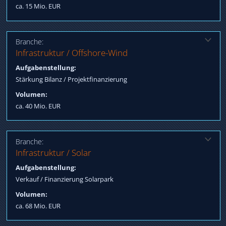
ca. 15 Mio. EUR
Branche:
Lösung:
Infrastruktur / Offshore-Wind
Einwerbung Mezzanine Tranche, Verhandlung Termsheet,
Aufgabenstellung:
Arrangieren Projektfinanzierung
Stärkung Bilanz / Projektfinanzierung
Volumen:
ca. 40 Mio. EUR
Branche:
Lösung:
Infrastruktur / Solar
Qualifizierung Käufer, Arrangieren Teilfinanzierung mit
Aufgabenstellung:
ausländischen Banken
Verkauf / Finanzierung Solarpark
Volumen:
ca. 68 Mio. EUR