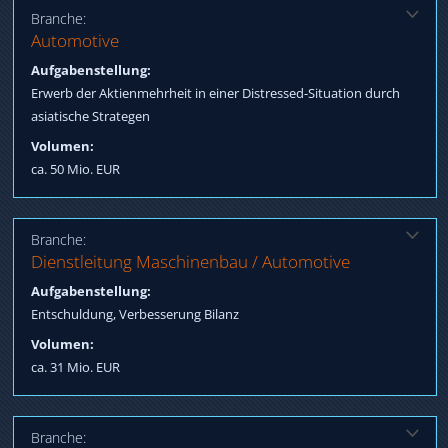
Branche:
Lösung:
Automotive
Erwerb Verbindlichkeiten mehrerer Banken Debt-to-Equity Swap
Aufgabenstellung:
Re-Funding Eigenkapital aus Asien
Erwerb der Aktienmehrheit in einer Distressed-Situation durch
asiatische Strategen
Volumen:
ca. 50 Mio. EUR
Branche:
Lösung:
Dienstleitung Maschinenbau / Automotive
Sale & Lease Back Gewerbeimmobilie
Aufgabenstellung:
Entschuldung, Verbesserung Bilanz
Volumen:
ca. 31 Mio. EUR
Branche: