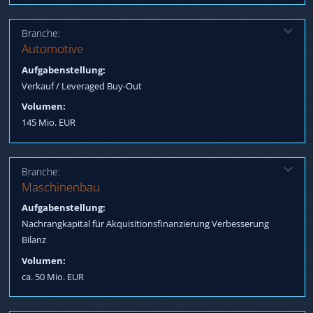
Branche:
Lösung:
Automotive
Verkauf an Private Equity Investor Rückbeteiligung Verkäufer
Aufgabenstellung:
Arrangieren eines Banken Konsortium mit EUR und Dollar
Verkauf / Leveraged Buy-Out
Tranchen für Akquisitions- und Unternehmensfinanzierung
Volumen:
145 Mio. EUR
Branche:
Lösung:
Maschinenbau
Sale & Lease Back Gewerbeimmobilie
Aufgabenstellung:
Nachrangkapital für Akquisitionsfinanzierung Verbesserung
Bilanz
Volumen:
ca. 50 Mio. EUR